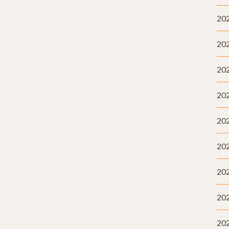
20
20
20
20
20
20
20
20
20