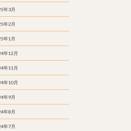
25年3月
25年2月
25年1月
24年12月
24年11月
24年10月
24年9月
24年8月
24年7月