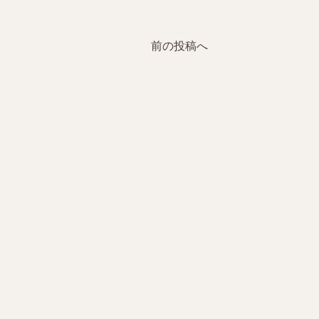
前の投稿へ