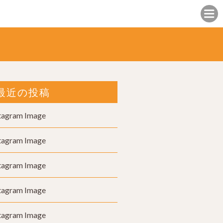
最近の投稿
tagram Image
tagram Image
tagram Image
tagram Image
tagram Image