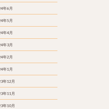
24年6月
24年5月
24年4月
24年3月
24年2月
24年1月
23年12月
23年11月
23年10月