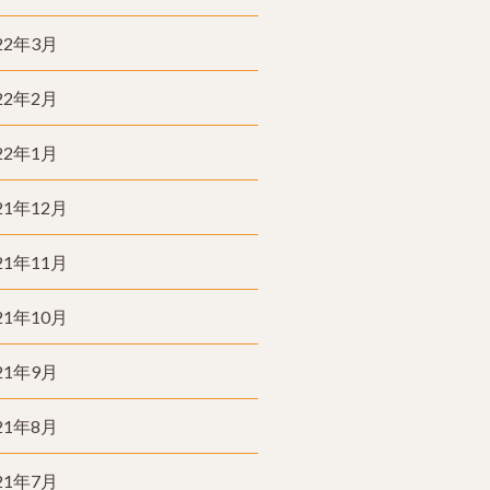
22年3月
22年2月
22年1月
21年12月
21年11月
21年10月
21年9月
21年8月
21年7月