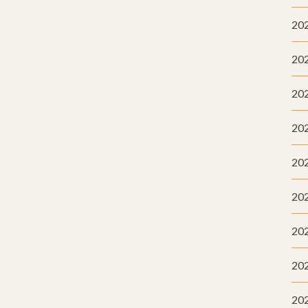
20
20
20
20
20
20
20
20
20