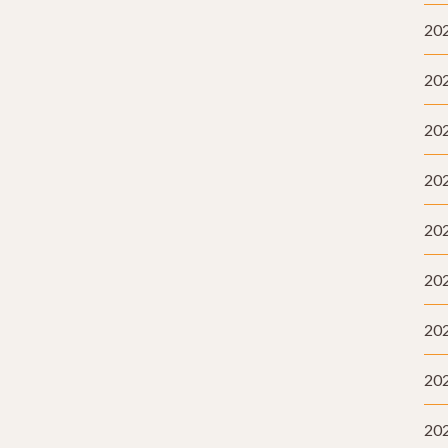
20
20
20
20
20
20
20
20
20