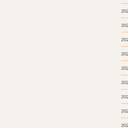
20
20
20
20
20
20
20
20
20