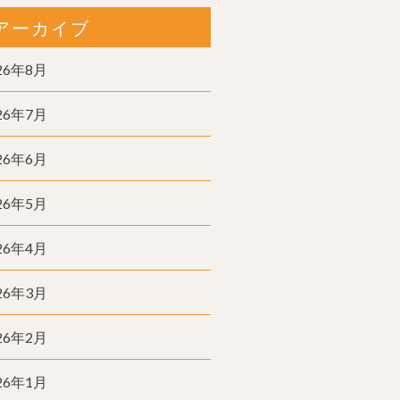
アーカイブ
26年8月
26年7月
26年6月
26年5月
26年4月
26年3月
26年2月
26年1月