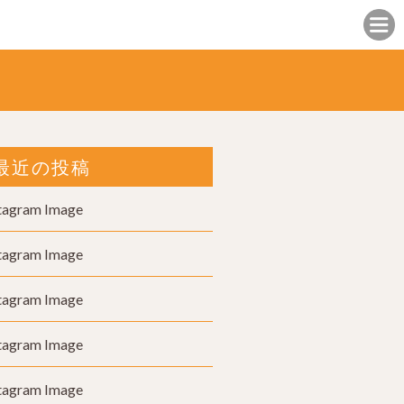
最近の投稿
tagram Image
tagram Image
tagram Image
tagram Image
tagram Image