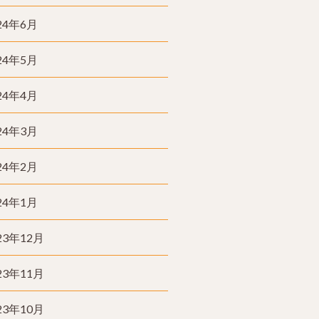
24年6月
24年5月
24年4月
24年3月
24年2月
24年1月
23年12月
23年11月
23年10月