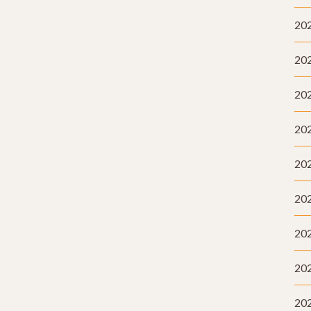
20
20
20
20
20
20
20
20
20