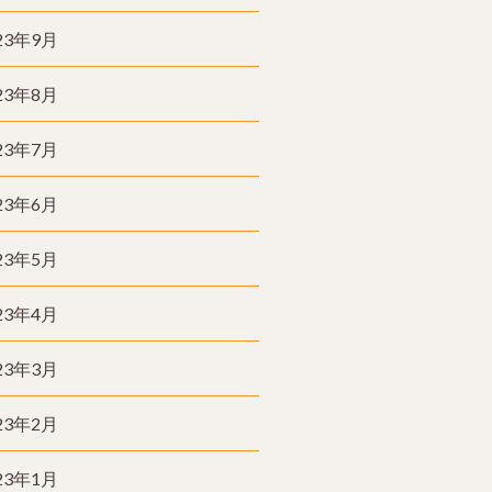
23年9月
23年8月
23年7月
23年6月
23年5月
23年4月
23年3月
23年2月
23年1月