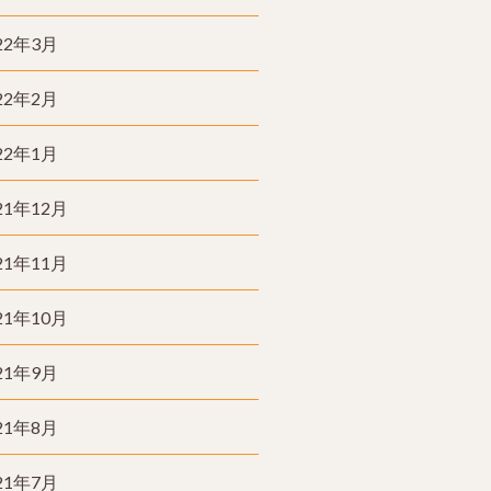
22年3月
22年2月
22年1月
21年12月
21年11月
21年10月
21年9月
21年8月
21年7月