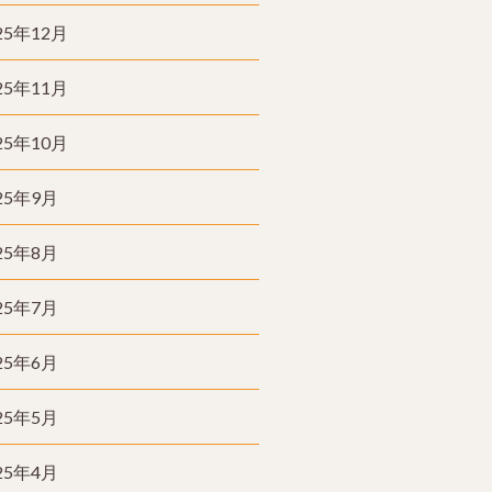
25年12月
25年11月
25年10月
25年9月
25年8月
25年7月
25年6月
25年5月
25年4月