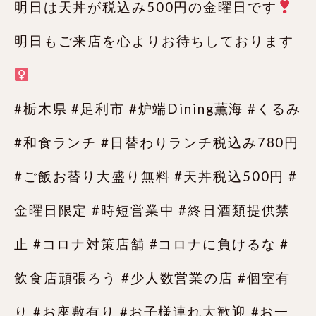
明日は天丼が税込み500円の金曜日です
明日もご来店を心よりお待ちしております‍
#栃木県 #足利市 #炉端Dining薫海 #くるみ
#和食ランチ #日替わりランチ税込み780円
#ご飯お替り大盛り無料 #天丼税込500円 #
金曜日限定 #時短営業中 #終日酒類提供禁
止 #コロナ対策店舗 #コロナに負けるな #
飲食店頑張ろう #少人数営業の店 #個室有
り #お座敷有り #お子様連れ大歓迎 #お一