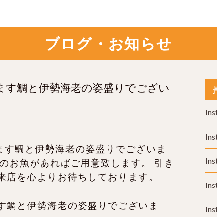
ブログ・お知らせ
ます鯛と伊勢海老の姿盛りでござい
Ins
Ins
Ins
Ins
す鯛と伊勢海老の姿盛りでございま
Ins