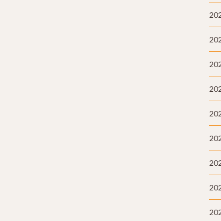
20
20
20
20
20
20
20
20
20