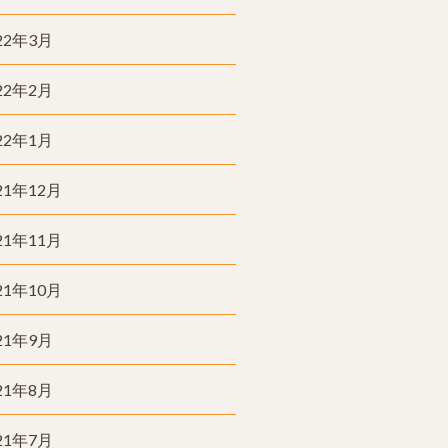
22年3月
22年2月
22年1月
21年12月
21年11月
21年10月
21年9月
21年8月
21年7月