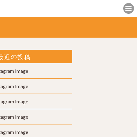
最近の投稿
tagram Image
tagram Image
tagram Image
tagram Image
tagram Image