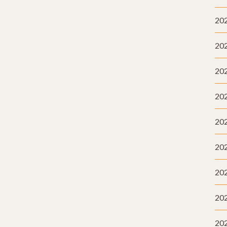
20
20
20
20
20
20
20
20
20