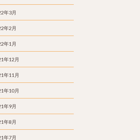
22年3月
22年2月
22年1月
21年12月
21年11月
21年10月
21年9月
21年8月
21年7月