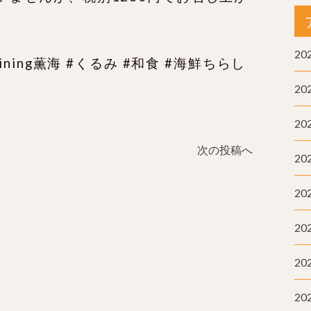
20
ining薫海 #くるみ #和食 #海鮮ちらし
20
20
次の投稿へ
20
20
20
20
20