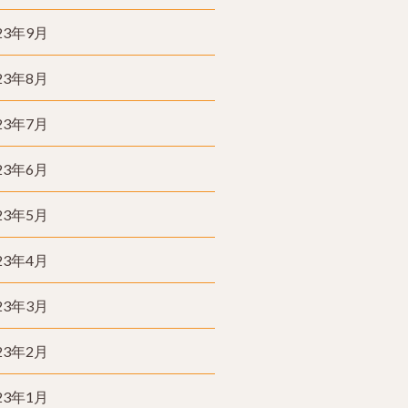
23年9月
23年8月
23年7月
23年6月
23年5月
23年4月
23年3月
23年2月
23年1月