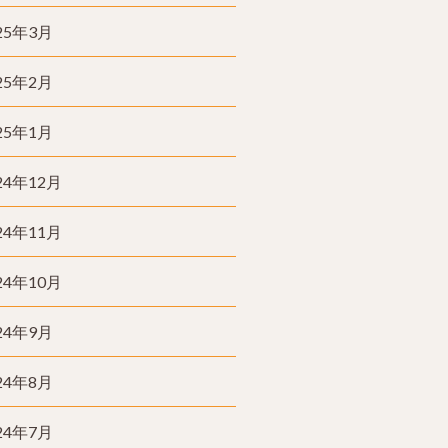
25年3月
25年2月
25年1月
24年12月
24年11月
24年10月
24年9月
24年8月
24年7月