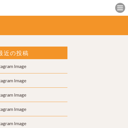
最近の投稿
tagram Image
tagram Image
tagram Image
tagram Image
tagram Image