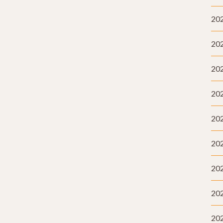
20
20
20
20
20
20
20
20
20