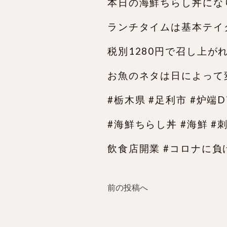
本日の海鮮ちらし丼にな
ランチタイムは基本テイ
税別1280円で召し上が
お魚のネタは日によって
#栃木県 #足利市 #炉端D
#海鮮ちらし丼 #海鮮 #
飲食店開業 #コロナに負
前の投稿へ