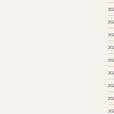
20
20
20
20
20
20
20
20
20