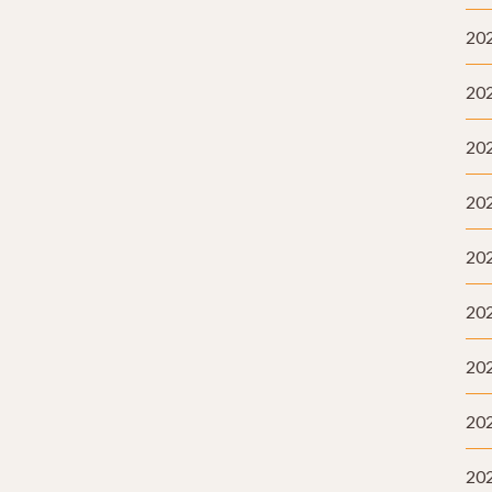
20
20
20
20
20
20
20
20
20