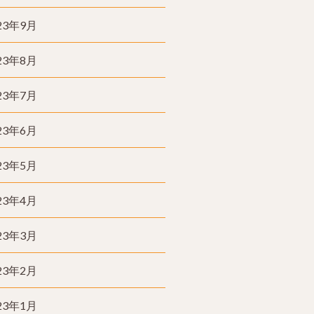
23年9月
23年8月
23年7月
23年6月
23年5月
23年4月
23年3月
23年2月
23年1月