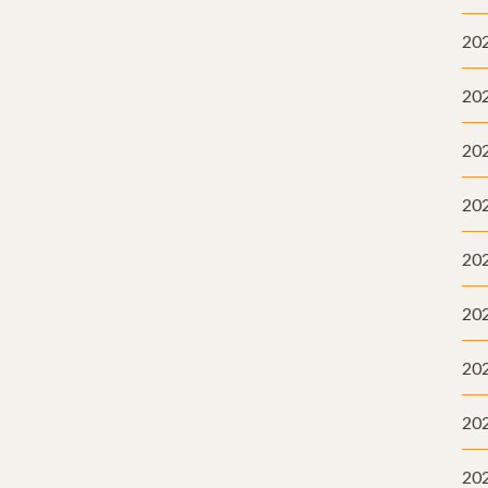
20
20
20
20
20
20
20
20
20