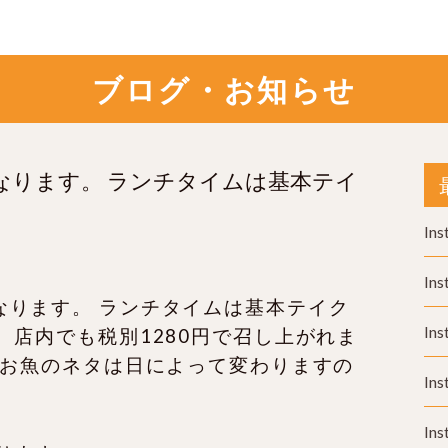
ブログ・お知らせ
なります。 ランチタイムは基本テイ
Ins
Ins
Ins
Ins
Ins