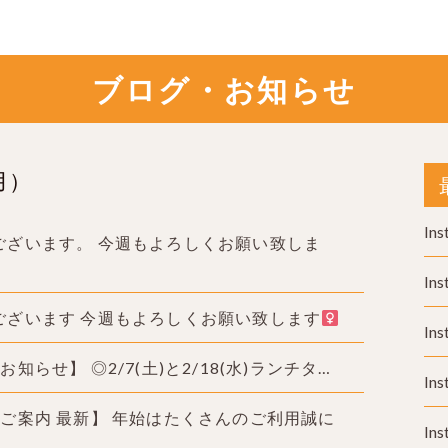
ブログ・お知らせ
月）
Ins
ございます。 今週もよろしくお願い致しま
Ins
ざいます 今週もよろしくお願い致します‍
Ins
知らせ】 ◎2/7(土)と2/18(水)ランチタ…
Ins
ご案内 最新】 年始はたくさんのご利用誠に
Ins