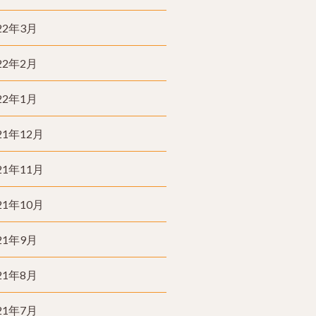
22年3月
22年2月
22年1月
21年12月
21年11月
21年10月
21年9月
21年8月
21年7月