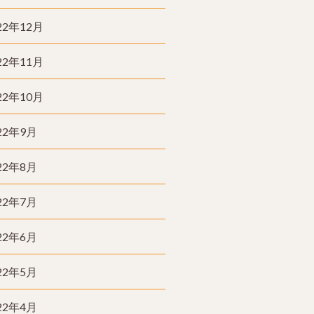
22年12月
22年11月
22年10月
22年9月
22年8月
22年7月
22年6月
22年5月
22年4月