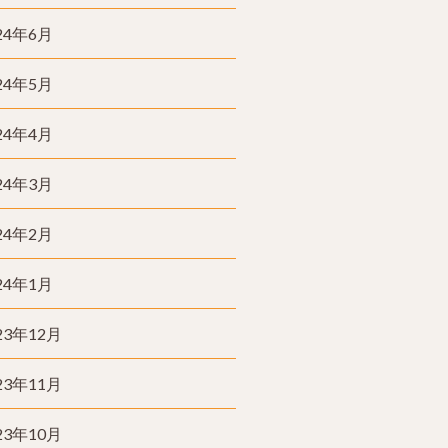
24年6月
24年5月
24年4月
24年3月
24年2月
24年1月
23年12月
23年11月
23年10月