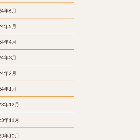
24年6月
24年5月
24年4月
24年3月
24年2月
24年1月
23年12月
23年11月
23年10月