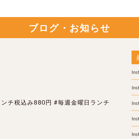
ブログ・お知らせ
Ins
Ins
ランチ税込み880円 #毎週金曜日ランチ
Ins
Ins
Ins