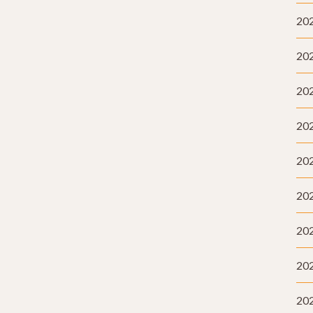
20
20
20
20
20
20
20
20
20