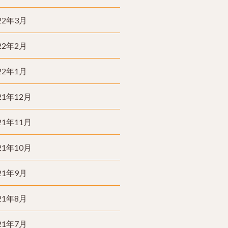
22年3月
22年2月
22年1月
21年12月
21年11月
21年10月
21年9月
21年8月
21年7月