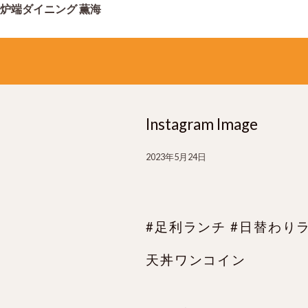
炉端ダイニング 薫海
Instagram Image
2023年5月24日
#足利ランチ #日替わり
天丼ワンコイン